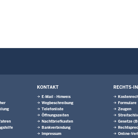
KONTAKT
RECHTS-I
E-Mail - Hinweis
Kostenrech
eher
Wegbeschreibung
Formulare
ilung
Telefonliste
Zeugen
Öffnungszeiten
Streitschl
fahren
Nachtbriefkasten
Gesetze (
gshilfe
Bankverbindung
Rechtspre
Impressum
Online-Ver