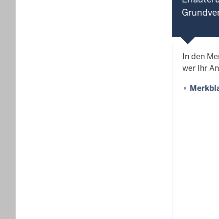
Grundve
In den Me
wer Ihr An
Merkbl