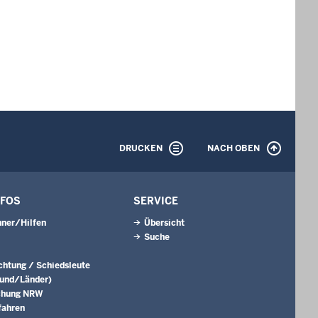
DRUCKEN
NACH OBEN
NFOS
SERVICE
ner/Hilfen
Übersicht
Suche
ichtung / Schiedsleute
Bund/Länder)
chung NRW
fahren