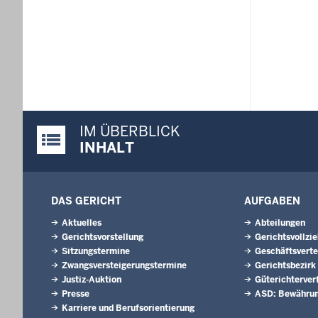
IM ÜBERBLICK
Justiz-Portal im Überblick:
INHALT
DAS GERICHT
AUFGABEN
Aktuelles
Abteilungen
Gerichtsvorstellung
Gerichtsvollzi
Sitzungstermine
Geschäftsverte
Zwangsversteigerungs­termine
Gerichtsbezirk
Justiz-Auktion
Güterichterver
Presse
ASD: Bewährun
Karriere und Berufsorientierung