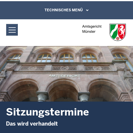
Direkt zum Inhalt
Amtsgericht Münster: Sitzungstermine
TECHNISCHES MENÜ
Leichte Sprache, Gebärdensprachenvideo
und Kontaktformular
Sitzungstermine
Das wird verhandelt