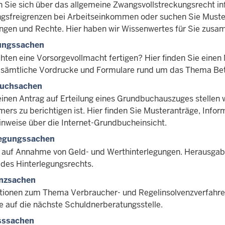
 Sie sich über das allgemeine Zwangsvollstreckungsrecht in
gsfreigrenzen bei Arbeitseinkommen oder suchen Sie Muster
ngen und Rechte. Hier haben wir Wissenwertes für Sie zus
ungssachen
hten eine Vorsorgevollmacht fertigen? Hier finden Sie einen 
 sämtliche Vordrucke und Formulare rund um das Thema Be
uchsachen
einen Antrag auf Erteilung eines Grundbuchauszuges stelle
mers zu berichtigen ist. Hier finden Sie Musteranträge, Inf
inweise über die Internet-Grundbucheinsicht.
legungssachen
 auf Annahme von Geld- und Werthinterlegungen. Herausgab
 des Hinterlegungsrechts.
enzsachen
tionen zum Thema Verbraucher- und Regelinsolvenzverfahren,
e auf die nächste Schuldnerberatungsstelle.
sssachen