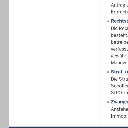
Antrag 
Erbrech
Rechtsa
Die Rec
besteht
betreibe
verfass
gewährt
Mahnver
Straf-
Die Stra
Schöffe
StPO zu
Zwangs
Anstehe
Immobil