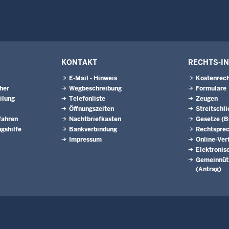
KONTAKT
RECHTS-I
E-Mail - Hinweis
Kostenrech
eher
Wegbeschreibung
Formulare
ilung
Telefonliste
Zeugen
Öffnungszeiten
Streitschl
fahren
Nachtbriefkasten
Gesetze (
gshilfe
Bankverbindung
Rechtspre
Impressum
Online-Ver
Elektronis
Gemeinnütz
(Antrag)