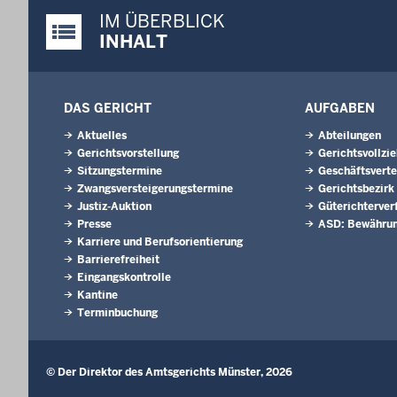
IM ÜBERBLICK
Justiz-Portal im Überblick:
INHALT
DAS GERICHT
AUFGABEN
Aktuelles
Abteilungen
Gerichtsvorstellung
Gerichtsvollzi
Sitzungstermine
Geschäftsverte
Zwangsversteigerungs­termine
Gerichtsbezirk
Justiz-Auktion
Güterichterver
Presse
ASD: Bewährun
Karriere und Berufsorientierung
Barrierefreiheit
Eingangskontrolle
Kantine
Terminbuchung
© Der Direktor des Amtsgerichts Münster, 2026