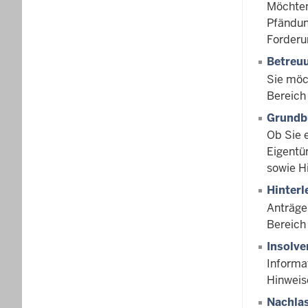
Möchten
Pfändun
Forderu
Betreu
Sie möc
Bereich
Grundb
Ob Sie 
Eigentü
sowie H
Hinter
Anträge
Bereich
Insolv
Informa
Hinweis
Nachla