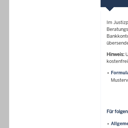
Im Justiz
Beratungs
Bankkonto
übersende
Hinweis:
U
kostenfre
Formula
Musterv
Für folge
Allgem