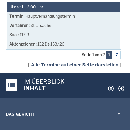
12:00
Uhr
Hauptverhandlungstermin
Strafsache
117 B
132 Ds 158/26
Seite 1 von 2
1
2
[
Alle Termine auf einer Seite darstellen
]
IM ÜBERBLICK
Justiz-Portal im Überblick:
INHALT
DAS GERICHT