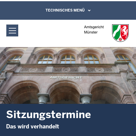
Direkt zum Inhalt
Amtsgericht Münster: Sitzungstermine
TECHNISCHES MENÜ
Leichte Sprache, Gebärdensprachenvideo
und Kontaktformular
Sitzungstermine
Das wird verhandelt