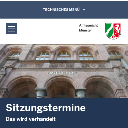
Direkt zum Inhalt
Amtsgericht Münster: Sitzungstermine
TECHNISCHES MENÜ
Leichte Sprache, Gebärdensprachenvideo
und Kontaktformular
Sitzungstermine
Das wird verhandelt