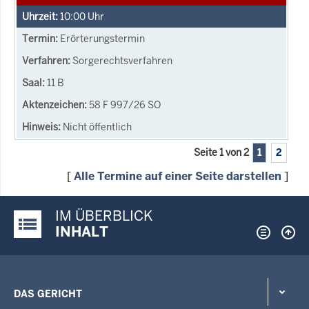
10:00
Uhr
Erörterungstermin
Sorgerechtsverfahren
11 B
58 F 997/26 SO
Nicht öffentlich
Seite 1 von 2
1
2
[
Alle Termine auf einer Seite darstellen
]
IM ÜBERBLICK
Justiz-Portal im Überblick:
INHALT
DAS GERICHT