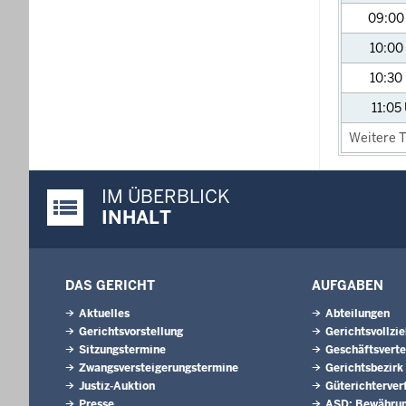
09:0
10:00
10:30
11:05
Weitere T
IM ÜBERBLICK
Justiz-Portal im Überblick:
INHALT
DAS GERICHT
AUFGABEN
Aktuelles
Abteilungen
Gerichtsvorstellung
Gerichtsvollzi
Sitzungstermine
Geschäftsverte
Zwangsversteigerungs­termine
Gerichtsbezirk
Justiz-Auktion
Güterichterver
Presse
ASD: Bewährun