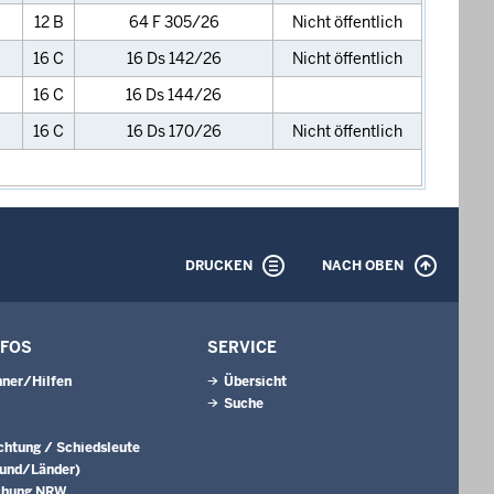
12 B
64 F 305/26
Nicht öffentlich
16 C
16 Ds 142/26
Nicht öffentlich
16 C
16 Ds 144/26
16 C
16 Ds 170/26
Nicht öffentlich
DRUCKEN
NACH OBEN
NFOS
SERVICE
ner/Hilfen
Übersicht
Suche
ichtung / Schiedsleute
Bund/Länder)
chung NRW