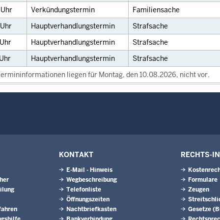
0
Uhr
Verkündungstermin
Familiensache
Uhr
Hauptverhandlungstermin
Strafsache
Uhr
Hauptverhandlungstermin
Strafsache
Uhr
Hauptverhandlungstermin
Strafsache
ermininformationen liegen für Montag, den 10.08.2026, nicht vor.
KONTAKT
RECHTS-I
E-Mail - Hinweis
Kostenrech
eher
Wegbeschreibung
Formulare
ilung
Telefonliste
Zeugen
Öffnungszeiten
Streitschl
fahren
Nachtbriefkasten
Gesetze (
gshilfe
Bankverbindung
Rechtspre