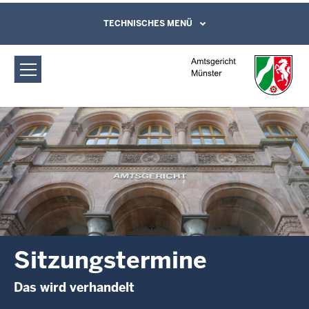
Direkt zum Inhalt
Amtsgericht Münster: Sitzungstermine
TECHNISCHES MENÜ
Leichte Sprache, Gebärdensprachenvideo
und Kontaktformular
Sitzungstermine
Das wird verhandelt