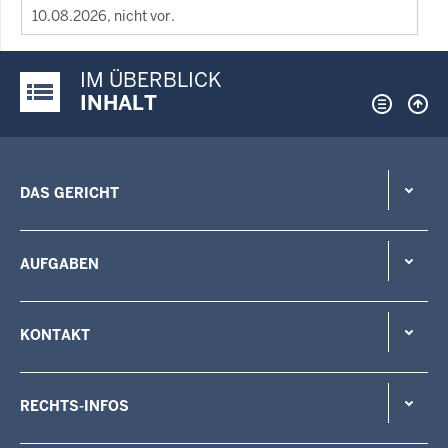
10.08.2026, nicht vor.
IM ÜBERBLICK
Justiz-Portal im Überblick:
INHALT
DAS GERICHT
AUFGABEN
KONTAKT
RECHTS-INFOS