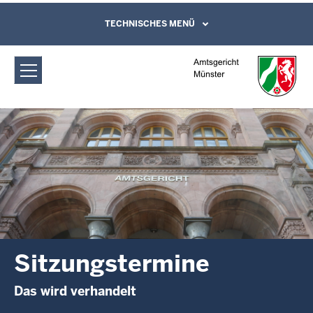
Direkt zum Inhalt
Amtsgericht Münster: Sitzungstermine
TECHNISCHES MENÜ
Leichte Sprache, Gebärdensprachenvideo
und Kontaktformular
Sitzungstermine
Das wird verhandelt