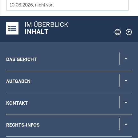
10.08.2026, nicht vor.
IM ÜBERBLICK
Justiz-Portal im Überblick:
INHALT
DAS GERICHT
AUFGABEN
KONTAKT
RECHTS-INFOS