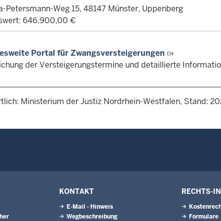
a-Petersmann-Weg 15, 48147 Münster, Uppenberg
swert: 646.900,00 €
esweite Portal für Zwangsversteigerungen
lichung der Versteigerungstermine und detaillierte Informat
tlich: Ministerium der Justiz Nordrhein-Westfalen, Stand: 2
KONTAKT
RECHTS-I
E-Mail - Hinweis
Kostenrech
eher
Wegbeschreibung
Formulare