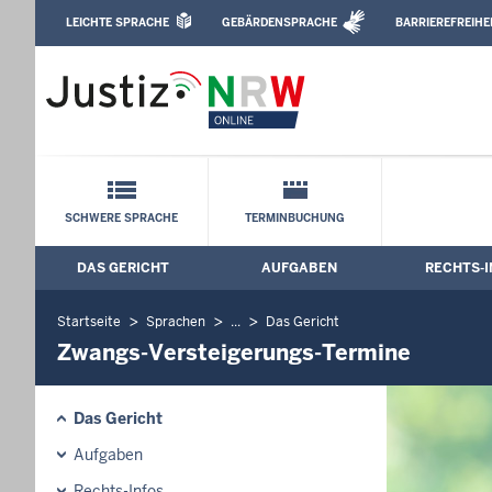
Direkt zum Inhalt
LEICHTE SPRACHE
GEBÄRDENSPRACHE
BARRIEREFREIHE
Leichte Sprache, Gebärdensprachenvideo u
Amtsgericht Münster: Zwangs-Versteig
Schnellnavigation mit Volltext-Suche
SCHWERE SPRACHE
TERMINBUCHUNG
DAS GERICHT
AUFGABEN
RECHTS-I
Hauptmenü: Hauptnavigation
Startseite
Sprachen
...
Das Gericht
Zwangs-Versteigerungs-Termine
Das Gericht
Aufgaben
Rechts-Infos