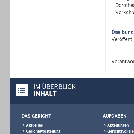
Dorothe
Verkehr
Das bund
Veröffent
Verantwor
IM ÜBERBLICK
Justiz-Portal im Überblick:
INHALT
DAS GERICHT
AUFGABEN
Aktuelles
Abteilungen
Gerichtsvorstellung
Gerichtsvollzi