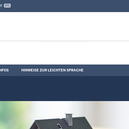
IT
nd Kontaktformular
erungs-Termine
NFOS
HINWEISE ZUR LEICHTEN SPRACHE