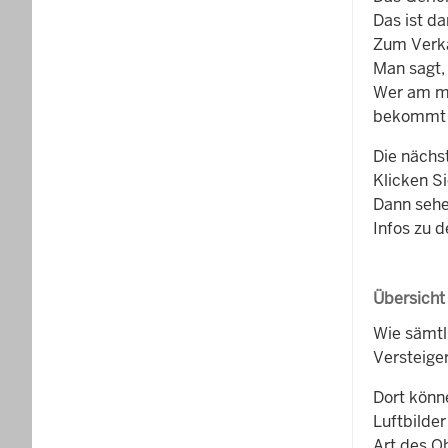
Das ist da
Zum Verk
Man sagt,
Wer am me
bekommt 
Die nächs
Klicken Si
Dann sehe
Infos zu 
Übersicht
Wie sämtl
Versteige
Dort könn
Luftbilder
Art des O