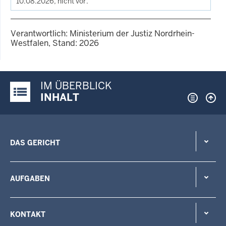
10.08.2026, nicht vor.
Verantwortlich: Ministerium der Justiz Nordrhein-
Westfalen, Stand: 2026
IM ÜBERBLICK
Justiz-Portal im Überblick:
INHALT
DAS GERICHT
AUFGABEN
KONTAKT