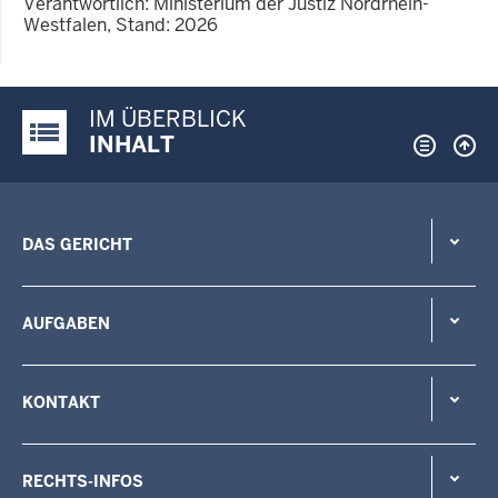
Verantwortlich: Ministerium der Justiz Nordrhein-
Westfalen, Stand: 2026
IM ÜBERBLICK
Justiz-Portal im Überblick:
INHALT
DAS GERICHT
AUFGABEN
KONTAKT
RECHTS-INFOS