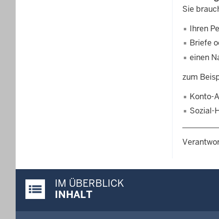
Sie brauc
Ihren P
Briefe 
einen N
zum Beisp
Konto-A
Sozial-H
Verantwor
IM ÜBERBLICK
Justiz-Portal im Überblick:
INHALT