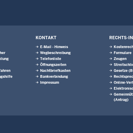
KONTAKT
RECHTS-I
E-Mail - Hinweis
Kostenrech
eher
Wegbeschreibung
Formulare
ilung
Telefonliste
Zeugen
Öffnungszeiten
Streitschl
fahren
Nachtbriefkasten
Gesetze (
gshilfe
Bankverbindung
Rechtspre
Impressum
Online-Ver
Elektronis
Gemeinnütz
(Antrag)