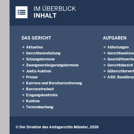
IM ÜBERBLICK
Justiz-Portal im Überblick:
INHALT
DAS GERICHT
AUFGABEN
Aktuelles
Abteilungen
Gerichtsvorstellung
Gerichtsvollzi
Sitzungstermine
Geschäftsverte
Zwangsversteigerungs­termine
Gerichtsbezirk
Justiz-Auktion
Güterichterver
Presse
ASD: Bewährun
Karriere und Berufsorientierung
Barrierefreiheit
Eingangskontrolle
Kantine
Terminbuchung
© Der Direktor des Amtsgerichts Münster, 2026