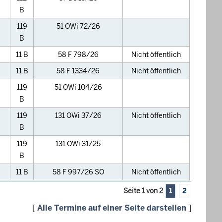
B
119
51 OWi 72/26
B
11 B
58 F 798/26
Nicht öffentlich
11 B
58 F 1334/26
Nicht öffentlich
119
51 OWi 104/26
B
119
131 OWi 37/26
Nicht öffentlich
B
119
131 OWi 31/25
B
11 B
58 F 997/26 SO
Nicht öffentlich
Seite 1 von 2
1
2
[
Alle Termine auf einer Seite darstellen
]