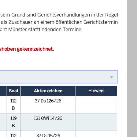
esem Grund sind Gerichtsverhandlungen in der Regel
it als Zuschauer an einem öffentlichen Gerichtstermin
icht Münster stattfindenden Termine.
gehoben gekennzeichnet.
Saal
Aktenzeichen
Hinweis
112
37 Ds 126/26
B
119
131 OWi 14/26
B
112
37 Ds 15/26