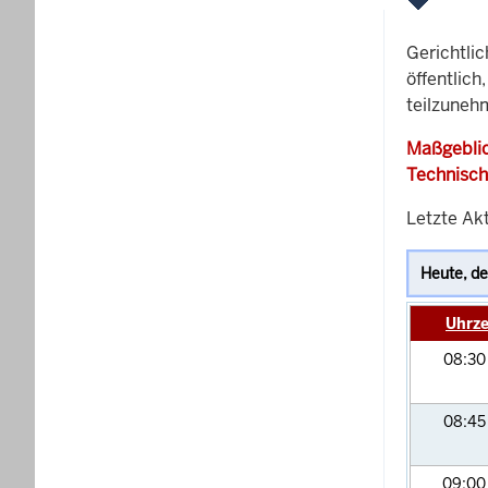
Gerichtli
öffentlich
teilzuneh
Maßgeblic
Technisch
Letzte Ak
Uhrze
08:3
08:4
09:0