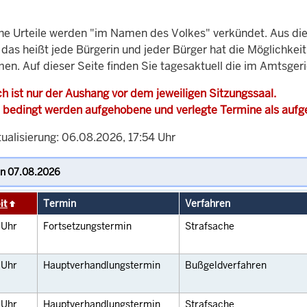
che Urteile werden "im Namen des Volkes" verkündet. Aus di
, das heißt jede Bürgerin und jeder Bürger hat die Möglichke
men. Auf dieser Seite finden Sie tagesaktuell die im Amtsger
h ist nur der Aushang vor dem jeweiligen Sitzungssaal.
 bedingt werden aufgehobene und verlegte Termine als auf
tualisierung: 06.08.2026, 17:54 Uhr
it
Termin
Verfahren
0
Uhr
Fortsetzungstermin
Strafsache
5
Uhr
Hauptverhandlungstermin
Bußgeldverfahren
0
Uhr
Hauptverhandlungstermin
Strafsache