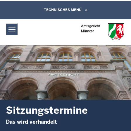
Direkt zum Inhalt
Amtsgericht Münster: Sitzungstermine
TECHNISCHES MENÜ
Leichte Sprache, Gebärdensprachenvideo
und Kontaktformular
Sitzungstermine
Das wird verhandelt