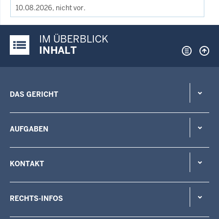
10.08.2026, nicht vor.
IM ÜBERBLICK
Justiz-Portal im Überblick:
INHALT
DAS GERICHT
AUFGABEN
KONTAKT
RECHTS-INFOS