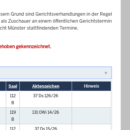
esem Grund sind Gerichtsverhandlungen in der Regel
it als Zuschauer an einem öffentlichen Gerichtstermin
icht Münster stattfindenden Termine.
gehoben gekennzeichnet.
Saal
Aktenzeichen
Hinweis
112
37 Ds 126/26
B
119
131 OWi 14/26
B
112
37 Ds 15/26