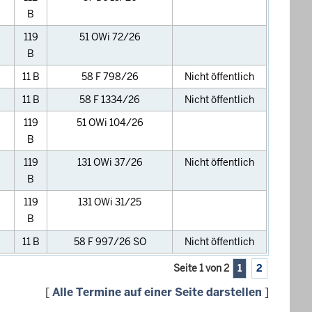
B
119
51 OWi 72/26
B
11 B
58 F 798/26
Nicht öffentlich
11 B
58 F 1334/26
Nicht öffentlich
119
51 OWi 104/26
B
119
131 OWi 37/26
Nicht öffentlich
B
119
131 OWi 31/25
B
11 B
58 F 997/26 SO
Nicht öffentlich
Seite 1 von 2
1
2
[
Alle Termine auf einer Seite darstellen
]