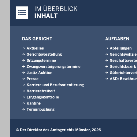
IM ÜBERBLICK
Justiz-Portal im Überblick:
INHALT
DAS GERICHT
AUFGABEN
Aktuelles
Abteilungen
Gerichtsvorstellung
Gerichtsvollzi
Sitzungstermine
Geschäftsverte
Zwangsversteigerungs­termine
Gerichtsbezirk
Justiz-Auktion
Güterichterver
Presse
ASD: Bewährun
Karriere und Berufsorientierung
Barrierefreiheit
Eingangskontrolle
Kantine
Terminbuchung
© Der Direktor des Amtsgerichts Münster, 2026