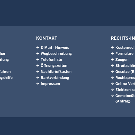
KONTAKT
RECHTS-I
E-Mail - Hinweis
Kostenrech
eher
Wegbeschreibung
Formulare
ilung
Telefonliste
Zeugen
Öffnungszeiten
Streitschl
fahren
Nachtbriefkasten
Gesetze (
gshilfe
Bankverbindung
Rechtspre
Impressum
Online-Ver
Elektronis
Gemeinnütz
(Antrag)