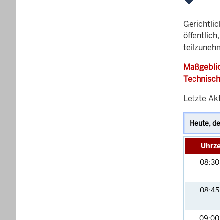
Gerichtli
öffentlich
teilzuneh
Maßgeblic
Technisch
Letzte Ak
Uhrze
08:3
08:4
09:0