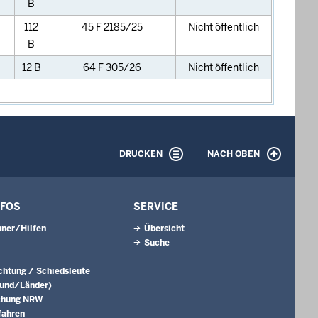
B
112
45 F 2185/25
Nicht öffentlich
B
12 B
64 F 305/26
Nicht öffentlich
DRUCKEN
NACH OBEN
NFOS
SERVICE
ner/Hilfen
Übersicht
Suche
ichtung / Schiedsleute
Bund/Länder)
chung NRW
fahren