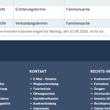
Uhr
Erörterungstermin
Familiensache
0
Uhr
Verkündungstermin
Familiensache
ermininformationen liegen für Montag, den 10.08.2026, nicht vor.
KONTAKT
RECHTS-I
E-Mail - Hinweis
Kostenrech
eher
Wegbeschreibung
Formulare
ilung
Telefonliste
Zeugen
Öffnungszeiten
Streitschl
fahren
Nachtbriefkasten
Gesetze (
gshilfe
Bankverbindung
Rechtspre
Impressum
Online-Ver