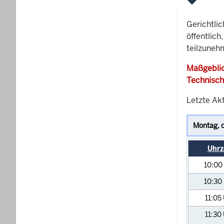
Gerichtli
öffentlich
teilzuneh
Maßgeblic
Technisch
Letzte Ak
Uhrz
10:00
10:30
11:05
11:30