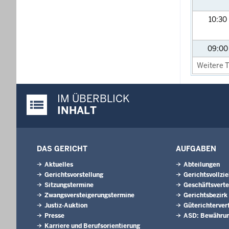
10:30
09:0
Weitere T
IM ÜBERBLICK
Justiz-Portal im Überblick:
INHALT
DAS GERICHT
AUFGABEN
Aktuelles
Abteilungen
Gerichtsvorstellung
Gerichtsvollzi
Sitzungstermine
Geschäftsverte
Zwangsversteigerungs­termine
Gerichtsbezirk
Justiz-Auktion
Güterichterver
Presse
ASD: Bewährun
Karriere und Berufsorientierung