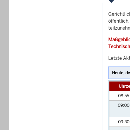
Gerichtli
öffentlich
teilzuneh
Maßgeblic
Technisch
Letzte Akt
Uhrze
08:55
09:0
09:3