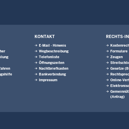
KONTAKT
RECHTS-I
E-Mail - Hinweis
Kostenrech
eher
Wegbeschreibung
Formulare
ilung
Telefonliste
Zeugen
Öffnungszeiten
Streitschl
fahren
Nachtbriefkasten
Gesetze (
gshilfe
Bankverbindung
Rechtspre
Impressum
Online-Ver
Elektronis
Gemeinnütz
(Antrag)