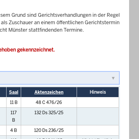
esem Grund sind Gerichtsverhandlungen in der Regel
it als Zuschauer an einem öffentlichen Gerichtstermin
icht Münster stattfindenden Termine.
gehoben gekennzeichnet.
Saal
Aktenzeichen
Hinweis
11 B
48 C 476/26
117
132 Ds 325/25
B
4 B
120 Ds 236/25