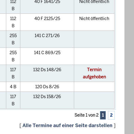
112
40 F 1641/25
Nicht öffentlich
B
112
40 F 2125/25
Nicht öffentlich
B
255
141 C 271/26
B
255
141 C 869/25
B
117
132 Ds 148/26
Termin
B
aufgehoben
4 B
120 Ds 8/26
117
132 Ds 158/26
B
Seite 1 von 2
1
2
[
Alle Termine auf einer Seite darstellen
]