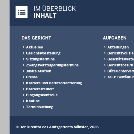
IM ÜBERBLICK
Justiz-Portal im Überblick:
INHALT
DAS GERICHT
AUFGABEN
Aktuelles
Abteilungen
Gerichtsvorstellung
Gerichtsvollzi
Sitzungstermine
Geschäftsverte
Zwangsversteigerungs­termine
Gerichtsbezirk
Justiz-Auktion
Güterichterver
Presse
ASD: Bewährun
Karriere und Berufsorientierung
Barrierefreiheit
Eingangskontrolle
Kantine
Terminbuchung
© Der Direktor des Amtsgerichts Münster, 2026