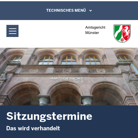
Direkt zum Inhalt
Amtsgericht Münster: Sitzungstermine
TECHNISCHES MENÜ
Leichte Sprache, Gebärdensprachenvideo
und Kontaktformular
Sitzungstermine
Das wird verhandelt