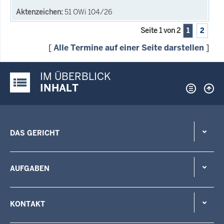
51 OWi 104/26
Seite 1 von 2
1
2
[
Alle Termine auf einer Seite darstellen
]
IM ÜBERBLICK
Justiz-Portal im Überblick:
INHALT
DAS GERICHT
AUFGABEN
KONTAKT