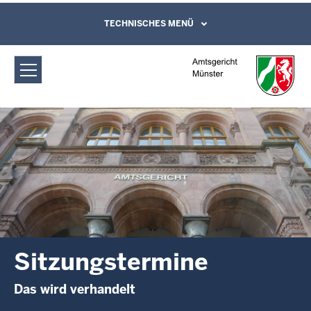
Direkt zum Inhalt
Amtsgericht Münster: Sitzungstermine
TECHNISCHES MENÜ
Leichte Sprache, Gebärdensprachenvideo
und Kontaktformular
Sitzungstermine
Das wird verhandelt