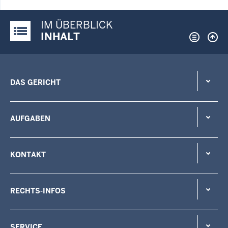
IM ÜBERBLICK
Justiz-Portal im Überblick:
INHALT
DAS GERICHT
AUFGABEN
KONTAKT
RECHTS-INFOS
SERVICE