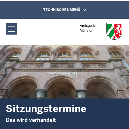
Direkt zum Inhalt
Amtsgericht Münster: Sitzungstermine
TECHNISCHES MENÜ
Leichte Sprache, Gebärdensprachenvideo
und Kontaktformular
Sitzungstermine
Das wird verhandelt