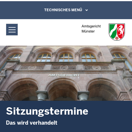
Direkt zum Inhalt
Amtsgericht Münster: Sitzungstermine
TECHNISCHES MENÜ
Leichte Sprache, Gebärdensprachenvideo
und Kontaktformular
Sitzungstermine
Das wird verhandelt