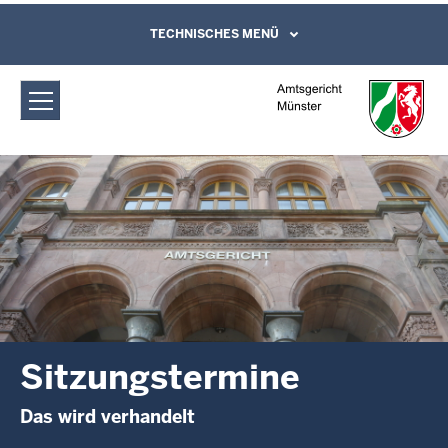
Direkt zum Inhalt
Amtsgericht Münster: Sitzungstermine
TECHNISCHES MENÜ
Leichte Sprache, Gebärdensprachenvideo
und Kontaktformular
Sitzungstermine
Das wird verhandelt