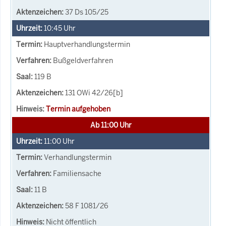
37 Ds 105/25
10:45
Uhr
Hauptverhandlungstermin
Bußgeldverfahren
119 B
131 OWi 42/26[b]
Termin aufgehoben
Ab 11:00 Uhr
11:00
Uhr
Verhandlungstermin
Familiensache
11 B
58 F 1081/26
Nicht öffentlich