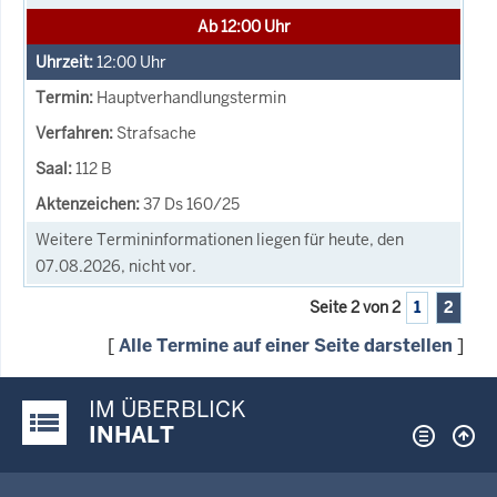
Ab 12:00 Uhr
12:00
Uhr
Hauptverhandlungstermin
Strafsache
112 B
37 Ds 160/25
Weitere Termininformationen liegen für heute, den
07.08.2026, nicht vor.
Seite 2 von 2
1
2
[
Alle Termine auf einer Seite darstellen
]
IM ÜBERBLICK
Justiz-Portal im Überblick:
INHALT