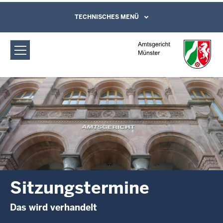
Direkt zum Inhalt
Amtsgericht Münster: Sitzungstermine
TECHNISCHES MENÜ
Leichte Sprache, Gebärdensprachenvideo
und Kontaktformular
Sitzungstermine
Das wird verhandelt