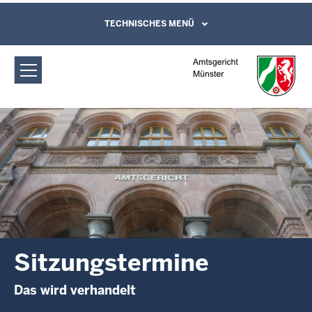
Direkt zum Inhalt
Amtsgericht Münster: Sitzungstermine
TECHNISCHES MENÜ
Leichte Sprache, Gebärdensprachenvideo
und Kontaktformular
Sitzungstermine
Das wird verhandelt