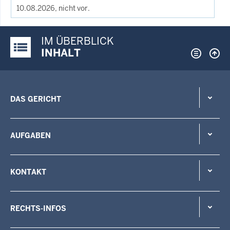
10.08.2026, nicht vor.
IM ÜBERBLICK
Justiz-Portal im Überblick:
INHALT
DAS GERICHT
AUFGABEN
KONTAKT
RECHTS-INFOS