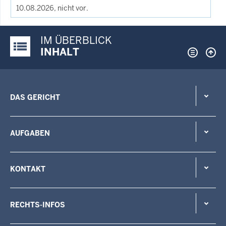
10.08.2026, nicht vor.
IM ÜBERBLICK
Justiz-Portal im Überblick:
INHALT
DAS GERICHT
AUFGABEN
KONTAKT
RECHTS-INFOS