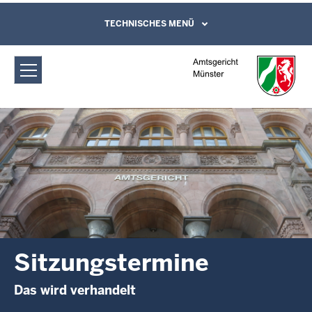
Direkt zum Inhalt
Amtsgericht Münster: Sitzungstermine
TECHNISCHES MENÜ
Leichte Sprache, Gebärdensprachenvideo
und Kontaktformular
Sitzungstermine
Das wird verhandelt