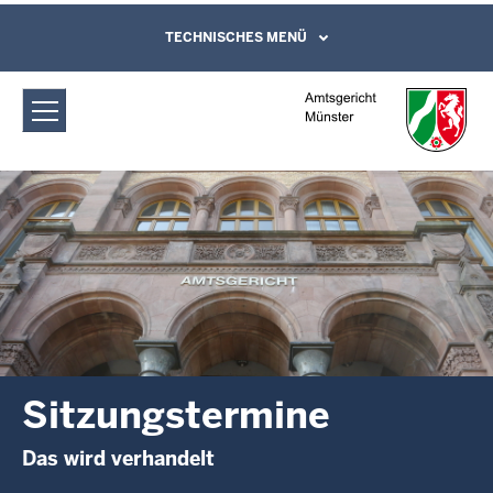
Direkt zum Inhalt
Amtsgericht Münster: Sitzungstermine
TECHNISCHES MENÜ
Leichte Sprache, Gebärdensprachenvideo
und Kontaktformular
Sitzungstermine
Das wird verhandelt