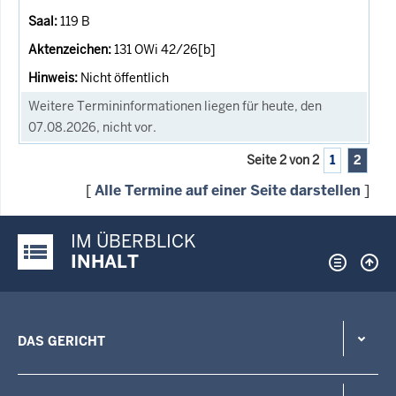
119 B
131 OWi 42/26[b]
Nicht öffentlich
Weitere Termininformationen liegen für heute, den
07.08.2026, nicht vor.
Seite 2 von 2
1
2
[
Alle Termine auf einer Seite darstellen
]
IM ÜBERBLICK
Justiz-Portal im Überblick:
INHALT
DAS GERICHT