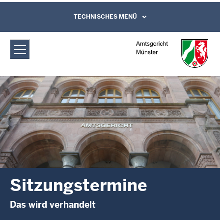
Direkt zum Inhalt
Amtsgericht Münster: Sitzungstermine
TECHNISCHES MENÜ
Leichte Sprache, Gebärdensprachenvideo
und Kontaktformular
Sitzungstermine
Das wird verhandelt