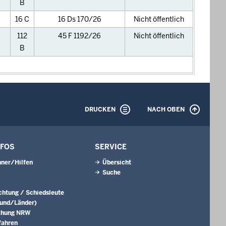
B
16 C
16 Ds 170/26
Nicht öffentlich
112
45 F 1192/26
Nicht öffentlich
B
DRUCKEN
NACH OBEN
NFOS
SERVICE
ner/Hilfen
Übersicht
Suche
ichtung / Schiedsleute
Bund/Länder)
chung NRW
fahren