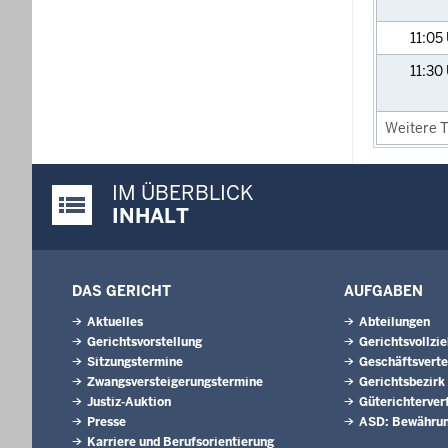
11:05
11:30
Weitere T
IM ÜBERBLICK
Justiz-Portal im Überblick:
INHALT
DAS GERICHT
AUFGABEN
Aktuelles
Abteilungen
Gerichtsvorstellung
Gerichtsvollzi
Sitzungstermine
Geschäftsverte
Zwangsversteigerungs­termine
Gerichtsbezirk
Justiz-Auktion
Güterichterver
Presse
ASD: Bewährun
Karriere und Berufsorientierung