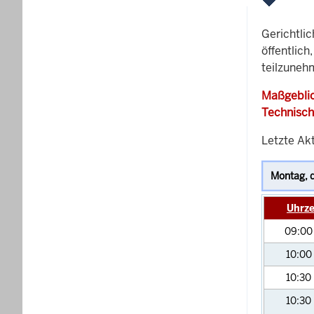
Gerichtli
öffentlich
teilzuneh
Maßgeblic
Technisch
Letzte Ak
Uhrze
09:0
10:00
10:30
10:30