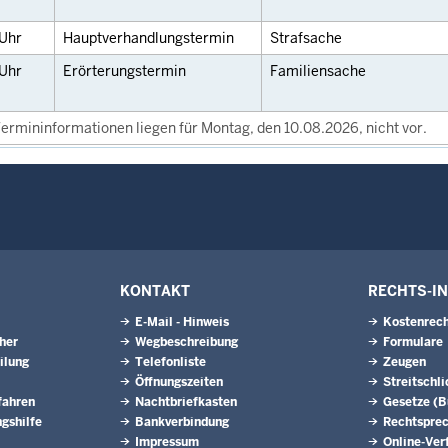
Uhr
Hauptverhandlungstermin
Strafsache
Uhr
Erörterungstermin
Familiensache
ermininformationen liegen für Montag, den 10.08.2026, nicht vor.
KONTAKT
RECHTS-I
E-Mail - Hinweis
Kostenrech
eher
Wegbeschreibung
Formulare
ilung
Telefonliste
Zeugen
Öffnungszeiten
Streitschl
fahren
Nachtbriefkasten
Gesetze (
gshilfe
Bankverbindung
Rechtspre
Impressum
Online-Ver