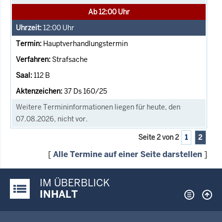
Ab 12:00 Uhr
12:00
Uhr
Hauptverhandlungstermin
Strafsache
112 B
37 Ds 160/25
Weitere Termininformationen liegen für heute, den
07.08.2026, nicht vor.
Seite 2 von 2
1
2
[
Alle Termine auf einer Seite darstellen
]
IM ÜBERBLICK
Justiz-Portal im Überblick:
INHALT