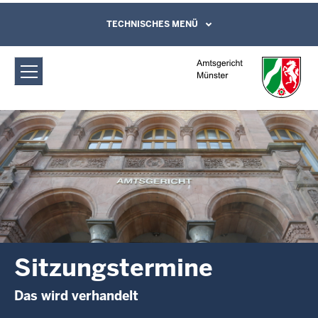
Direkt zum Inhalt
Amtsgericht Münster: Sitzungstermine
TECHNISCHES MENÜ
Leichte Sprache, Gebärdensprachenvideo
und Kontaktformular
Sitzungstermine
Das wird verhandelt