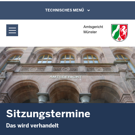
Direkt zum Inhalt
Amtsgericht Münster: Sitzungstermine
TECHNISCHES MENÜ
Leichte Sprache, Gebärdensprachenvideo
und Kontaktformular
Sitzungstermine
Das wird verhandelt