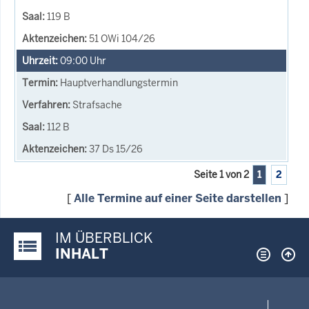
119 B
51 OWi 104/26
09:00
Uhr
Hauptverhandlungstermin
Strafsache
112 B
37 Ds 15/26
Seite 1 von 2
1
2
[
Alle Termine auf einer Seite darstellen
]
IM ÜBERBLICK
Justiz-Portal im Überblick:
INHALT