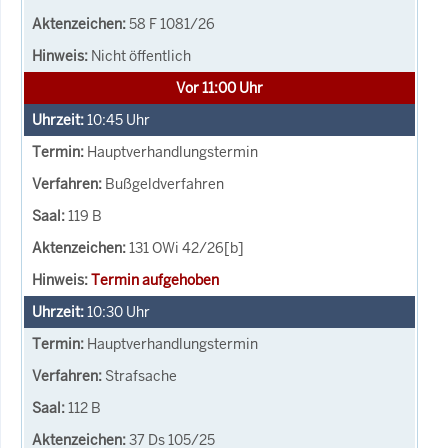
58 F 1081/26
Nicht öffentlich
Vor 11:00 Uhr
10:45
Uhr
Hauptverhandlungstermin
Bußgeldverfahren
119 B
131 OWi 42/26[b]
Termin aufgehoben
10:30
Uhr
Hauptverhandlungstermin
Strafsache
112 B
37 Ds 105/25