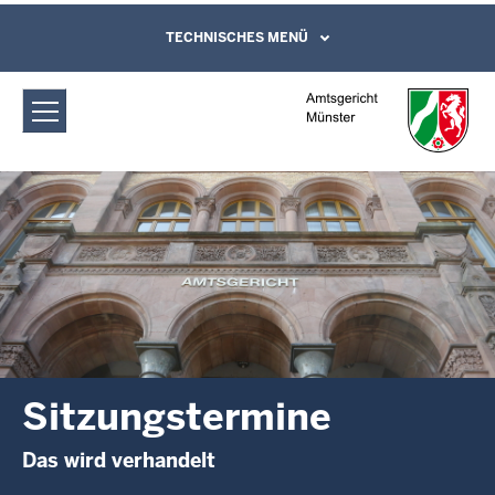
Direkt zum Inhalt
Amtsgericht Münster: Sitzungstermine
TECHNISCHES MENÜ
Leichte Sprache, Gebärdensprachenvideo
und Kontaktformular
Sitzungstermine
Das wird verhandelt