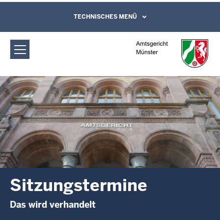
Direkt zum Inhalt
Amtsgericht Münster: Sitzungstermine
TECHNISCHES MENÜ
Leichte Sprache, Gebärdensprachenvideo
und Kontaktformular
Sitzungstermine
Das wird verhandelt