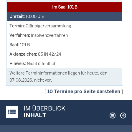
Im Saal 101 B
10:00
Uhr
Gläubigerversammlung
Insolvenzverfahren
101 B
85 IN 42/24
Nicht öffentlich
Weitere Termininformationen liegen für heute, den
07.08.2026, nicht vor.
[
10 Termine pro Seite darstellen
]
IM ÜBERBLICK
Justiz-Portal im Überblick:
INHALT