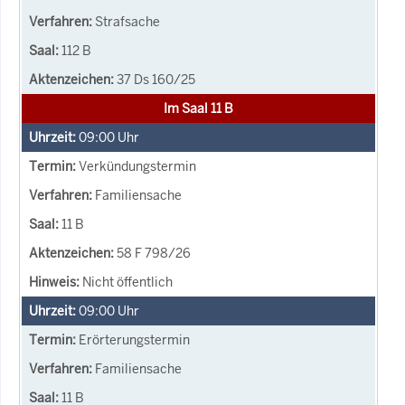
Strafsache
112 B
37 Ds 160/25
Im Saal 11 B
09:00
Uhr
Verkündungstermin
Familiensache
11 B
58 F 798/26
Nicht öffentlich
09:00
Uhr
Erörterungstermin
Familiensache
11 B