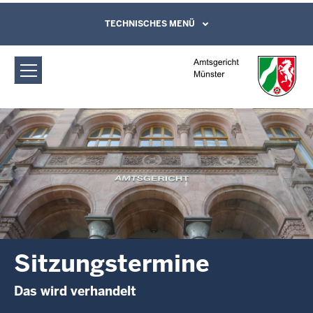
Direkt zum Inhalt
Amtsgericht Münster: Sitzungstermine
TECHNISCHES MENÜ
Leichte Sprache, Gebärdensprachenvideo
und Kontaktformular
Sitzungstermine
Das wird verhandelt