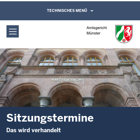
Direkt zum Inhalt
Amtsgericht Münster: Sitzungstermine
TECHNISCHES MENÜ
Leichte Sprache, Gebärdensprachenvideo
und Kontaktformular
Sitzungstermine
Das wird verhandelt