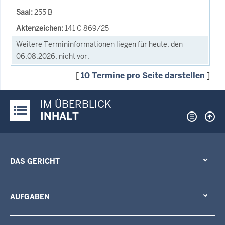
255 B
141 C 869/25
Weitere Termininformationen liegen für heute, den
06.08.2026, nicht vor.
[
10 Termine pro Seite darstellen
]
IM ÜBERBLICK
Justiz-Portal im Überblick:
INHALT
DAS GERICHT
AUFGABEN