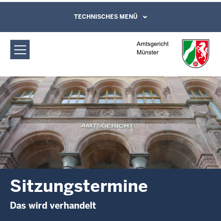
Direkt zum Inhalt
Amtsgericht Münster: Sitzungstermine
TECHNISCHES MENÜ
Leichte Sprache, Gebärdensprachenvideo
und Kontaktformular
Sitzungstermine
Das wird verhandelt