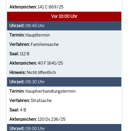
141 C 869/25
Vor 10:00 Uhr
09:45
Uhr
Haupttermin
Familiensache
112 B
40 F 1641/25
Nicht öffentlich
09:30
Uhr
Hauptverhandlungstermin
Strafsache
4 B
120 Ds 236/25
09:00
Uhr