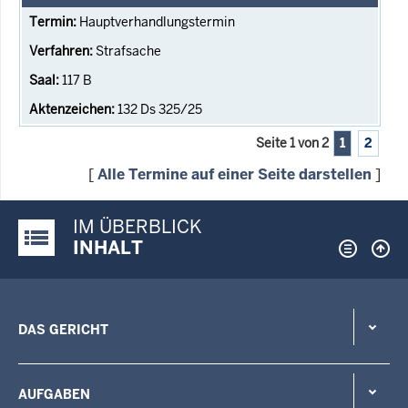
Hauptverhandlungstermin
Strafsache
117 B
132 Ds 325/25
Seite 1 von 2
1
2
[
Alle Termine auf einer Seite darstellen
]
IM ÜBERBLICK
Justiz-Portal im Überblick:
INHALT
DAS GERICHT
AUFGABEN