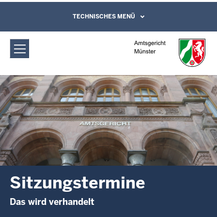
Direkt zum Inhalt
Amtsgericht Münster: Sitzungstermine
TECHNISCHES MENÜ
Leichte Sprache, Gebärdensprachenvideo
und Kontaktformular
Sitzungstermine
Das wird verhandelt