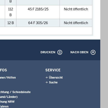
B
112
45 F 2185/25
Nicht öffentlich
B
12 B
64 F 305/26
Nicht öffentlich
DRUCKEN
NACH OBEN
NFOS
SERVICE
ner/Hilfen
Übersicht
Suche
ichtung / Schiedsleute
Bund/Länder)
chung NRW
fahren