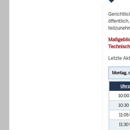
Gerichtli
öffentlich
teilzuneh
Maßgeblic
Technisch
Letzte Ak
Uhrz
10:00
10:30
11:05
11:30