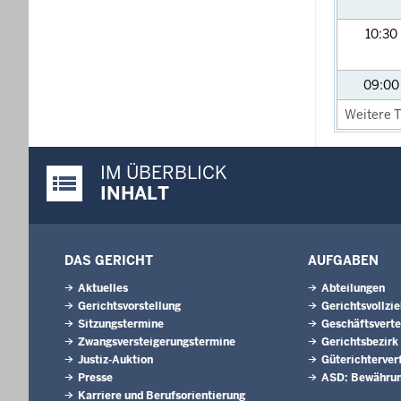
10:30
09:0
Weitere T
IM ÜBERBLICK
Justiz-Portal im Überblick:
INHALT
DAS GERICHT
AUFGABEN
Aktuelles
Abteilungen
Gerichtsvorstellung
Gerichtsvollzi
Sitzungstermine
Geschäftsverte
Zwangsversteigerungs­termine
Gerichtsbezirk
Justiz-Auktion
Güterichterver
Presse
ASD: Bewährun
Karriere und Berufsorientierung