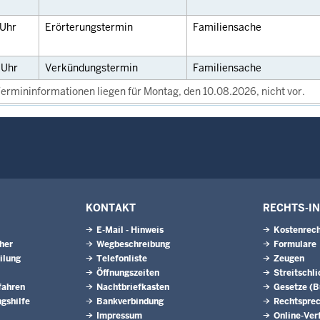
Uhr
Erörterungstermin
Familiensache
0
Uhr
Verkündungstermin
Familiensache
ermininformationen liegen für Montag, den 10.08.2026, nicht vor.
KONTAKT
RECHTS-I
E-Mail - Hinweis
Kostenrech
eher
Wegbeschreibung
Formulare
ilung
Telefonliste
Zeugen
Öffnungszeiten
Streitschl
fahren
Nachtbriefkasten
Gesetze (
gshilfe
Bankverbindung
Rechtspre
Impressum
Online-Ver